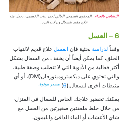
التشافي بالغذاء..
المحتوى الصمغي العالي لجذر نبات الخطمى، يجعل منه
علاج مفيد للسعال ونزلات البرد.
6 – العسل
وفقاً
لدراسة
بحثية فإن
العسل
علاج قديم لالتهاب
الحلق، كما يمكن أيضاً أن يخفف من السعال بشكل
أكثر فعالية من الأدوية التي لا تتطلب وصفة طبية،
والتي تحتوي على ديكستروميثورفان(DM)، أو أي
مصدر موثوق
مثبطات أخرى للسعال.(
6
)
يمكنك تحضير علاجك الخاص للسعال في المنزل،
من خلال خلط ملعقتين صغيرتين من العسل مع
شاي الأعشاب أو الماء الدافئ والليمون.