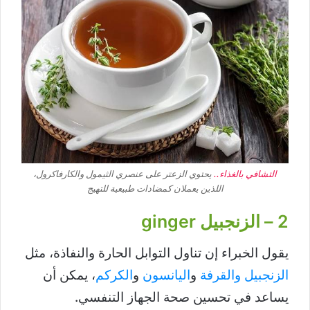
التشافي بالغذاء..
يحتوي الزعتر على عنصري الثيمول والكارفاكرول،
اللذين يعملان كمضادات طبيعية للتهيج
2 – الزنجبيل ginger
يقول الخبراء إن تناول التوابل الحارة والنفاذة، مثل
الزنجبيل والقرفة
و
اليانسون
و
الكركم
، يمكن أن
يساعد في تحسين صحة الجهاز التنفسي.