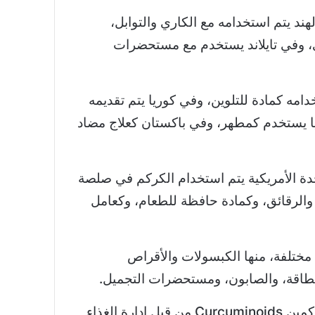
ند يتم استخدامه مع الكاري والتوابل،
ي، وفي تايلاند يستخدم مع مستحضرات
امه كمادة للتلوين، وفي كوريا يتم تقديمه
يا يستخدم كمطهر، وفي باكستان كعلاج مضاد
دة الأمريكية يتم استخدام الكركم في صلصة
 والرقائق، وكمادة حافظة للطعام، وكعامل
مختلفة، منها الكبسولات والأقراص
طاقة، والصابون، ومستحضرات التجميل.
تمت الموافقة على الكركمين Curcuminoids من قبل إدارة الغذاء