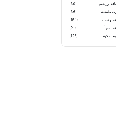
قة وريجيم
(39)
ت طبيعية
(36)
 وجمال
(154)
 المرأة
(91)
م صحية
(125)