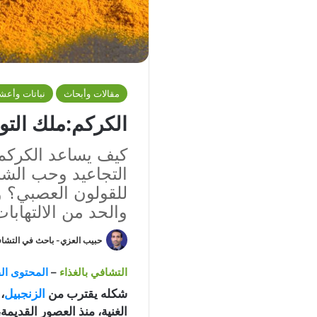
مقالات وأبحاث
نباتات وأعش
الكركم:ملك التوا
كيف يساعد الكركم 
التجاعيد وحب الشباب
للقولون العصبي؟ 
والحد من الالتهابات
حبيب العزي- باحث في التشافي
التشافي بالغذاء
–
المحتوى الق
شكله يقترب من
الزنجبيل
،
الغنية، منذ العصور القديمة،