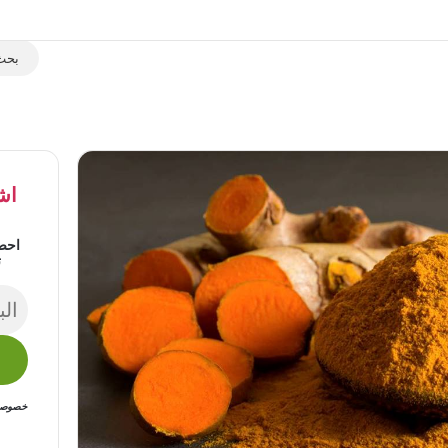
اش
احص
ت
خصوصيتك