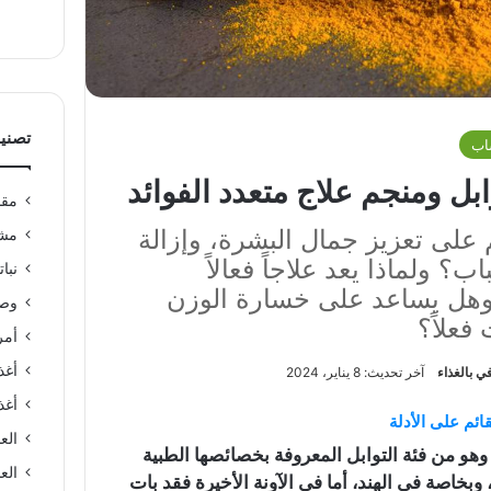
تصني
اب
بل ومنجم علاج متعدد الفوائد
مقا
على تعزيز جمال البشرة، وإزالة
مشر
؟ ولماذا يعد علاجاً فعالاً
نبا
وهل يساعد على خسارة الوزن
وصف
 فعلاً؟
أمر
أغذ
 بالغذاء
آخر تحديث: 8 يناير، 2024
أغذ
ائم على الأدلة
الع
 وهو من فئة التوابل المعروفة بخصائصها الطبية
العن
 وبخاصة في الهند، أما في الآونة الأخيرة فقد بات