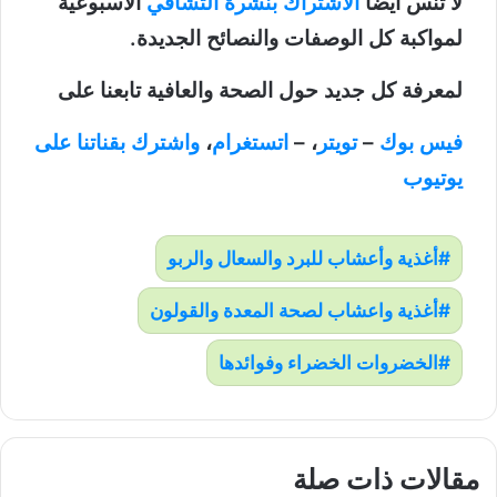
لا تنس أيضاً
الاشتراك بنشرة التشافي
الاسبوعية
لمواكبة كل الوصفات والنصائح الجديدة.
لمعرفة كل جديد حول الصحة والعافية تابعنا على
فيس بوك
–
تويتر
، –
اتستغرام
،
واشترك بقناتنا على
يوتيوب
أغذية وأعشاب للبرد والسعال والربو
أغذية واعشاب لصحة المعدة والقولون
الخضروات الخضراء وفوائدها
مقالات ذات صلة