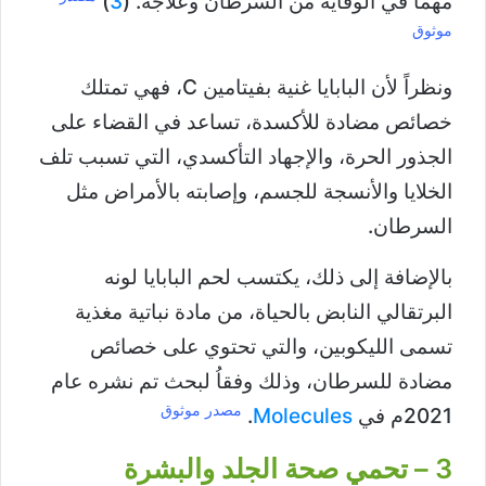
مهماً في الوقاية من السرطان وعلاجه. (
3
)
موثوق
ونظراً لأن البابايا غنية بفيتامين C، فهي تمتلك
خصائص مضادة للأكسدة، تساعد في القضاء على
الجذور الحرة، والإجهاد التأكسدي، التي تسبب تلف
الخلايا والأنسجة للجسم، وإصابته بالأمراض مثل
السرطان.
بالإضافة إلى ذلك، يكتسب لحم البابايا لونه
البرتقالي النابض بالحياة، من مادة نباتية مغذية
تسمى الليكوبين، والتي تحتوي على خصائص
مضادة للسرطان، وذلك وفقاُ لبحث تم نشره عام
مصدر موثوق
2021م في
Molecules
.
3 – تحمي صحة الجلد والبشرة