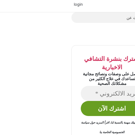
‫X
فيسبوك
‫YouTube
انستقرام
login
بحث
عن
ترك بنشرة التشافي
الاخبارية
ل على وصفات ونصائح مجانية
ساعدك في علاج الكثير من
مشكلاتك الصحية
 مهمة بالنسبة لنا
،
اقرأ المزيد حول
سياسة
الخصوصية
الخاصة بنا