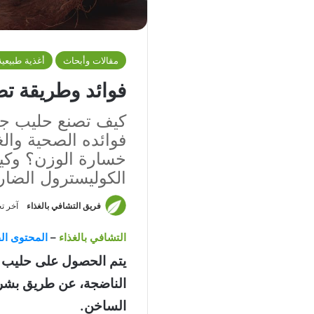
مقالات وأبحاث
أغذية طبيعية
فوائد وطريقة تص
كيف تصنع حليب جو
فوائده الصحية والغ
خسارة الوزن؟ وك
الكوليسترول الضار
فريق التشافي بالغذاء
آخر تحديث: 3
التشافي بالغذاء
–
المحتوى الق
يتم الحصول على حليب جو
الناضجة، عن طريق بشر 
الساخن.