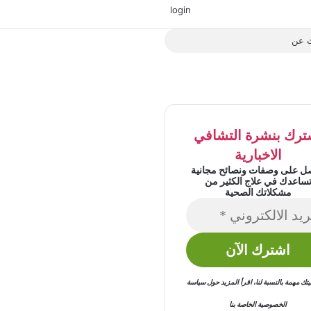
‫X
فيسبوك
‫YouTube
انستقرام
login
بحث
عن
ترك بنشرة التشافي
الاخبارية
ل على وصفات ونصائح مجانية
ساعدك في علاج الكثير من
مشكلاتك الصحية
 مهمة بالنسبة لنا
،
اقرأ المزيد حول
سياسة
الخصوصية
الخاصة بنا