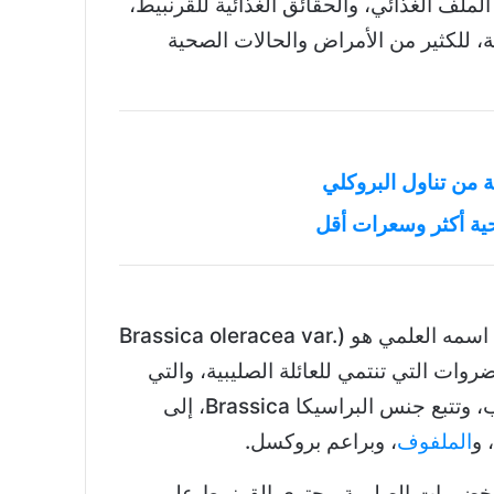
لملف الغذائي، والحقائق الغذائية للقرنبيط،
ة، للكثير من الأمراض والحالات الصحية
ية أكثر وسعرات أقل
القرنبيط Cauliflower، اسمه العلمي هو (Brassica oleracea var.
د الخضروات التي تنتمي للعائلة الصليبية، والتي
تسمى أيضاً عائلة الكرنب، وتتبع جنس البراسيكا Brassica، إلى
 و
الملفوف
، وبراعم بروكسل.
لخضروات الصليبية، يحتوي القرنبيط على