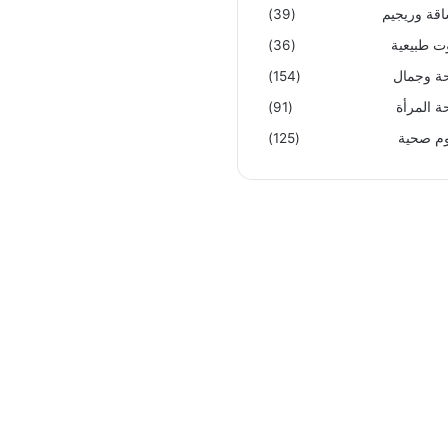
قة وريجيم
(39)
ت طبيعية
(36)
 وجمال
(154)
 المرأة
(91)
م صحية
(125)