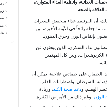
يات الغذائية، وأنظمة الغذاء المتوازن،
رشا
العلاقة بالصحة.
زيو
صحة
ذلك، أن القرنبيط غذاء منخفض السعرات
صحة
، مما جعله رائجاً في الآونة الأخيرة، بين
علو
شغلون بإنقاص الوزن وحرق الدهون.
صابون بداء السكري، الذين يبحثون عن
الكربوهيدرات، وبين كل المهتمين
ئية.
ذا الخضار، على خصائص علاجية، يمكن أن
لإصابة بالسرطان، واضطرابات القلب
عسر الهضم، و
دعم صحة الكبد
، وزيادة
 الوزن
، وغير ذلك من الأمراض الكثيرة.