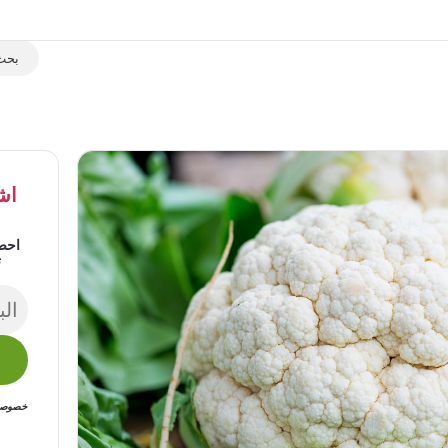
اش
احص
ت
خصوصيتك