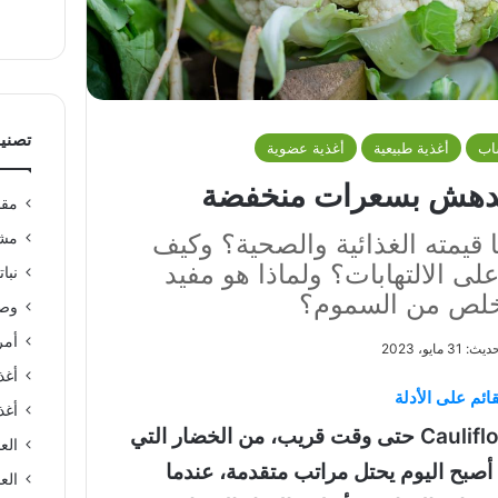
تصني
اب
أغذية طبيعية
أغذية عضوية
 مدهش بسعرات منخفضة
مقا
 قيمته الغذائية والصحية؟ وكيف
مشر
ى الالتهابات؟ ولماذا هو مفيد
نبا
تخلص من السموم؟
وصف
أمر
31 مايو، 2023
أغذ
ائم على الأدلة
أغذ
بينما كان القرنبيط Cauliflower حتى وقت قريب، من الخضار التي
الع
قد أصبح اليوم يحتل مراتب متقدمة، عندما
العن