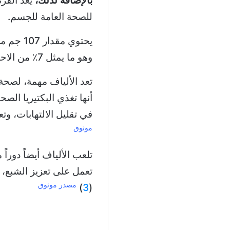
بالإضافة لذلك،
يعد القرن
للصحة العامة للجسم.
يحتوي مقدار 107 جم من القرنبيط الطازج، على 2 جم من
وهو ما يمثل 7٪ من الاحتياج اليومي للجسم.
تعد الألياف مهمة، لصحة 
أنها تغذي البكتيريا الصح
في تقليل الالتهابات، وت
موثوق
تلعب الألياف أيضاً دوراً 
تعمل على تعزيز الشبع، و
مصدر موثوق
)
3
(