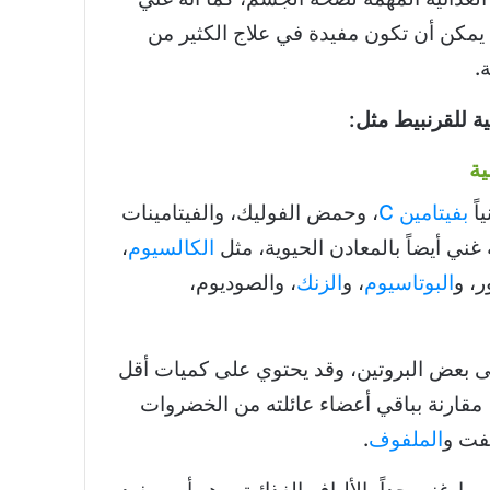
يمكن أن تكون مفيدة في علاج الكثير من
.
ة للقرنبيط مثل:
ية
اً
بفيتامين C
، وحمض الفوليك، والفيتامينات
الكالسيوم
،
، و
البوتاسيوم
، و
الزنك
، والصوديوم،
لى بعض البروتين، وقد يحتوي على كميات أقل
مقارنة بباقي أعضاء عائلته من الخضروات
لفت و
الملفوف
.