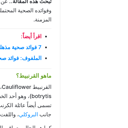
تبحث هذه المقالة..
عن ا
وفوائده الصحية المحتمل
المزمنة.
اقرأ أيضاً:
7 فوائد صحية مذهلة من تناول البروكلي
الملفوف: فوائد صح
ماهو القرنبيط؟
botrytis)، وهو أح
جانب
البروكلي
، واللفت،
كما هو الحال مع باقي ا