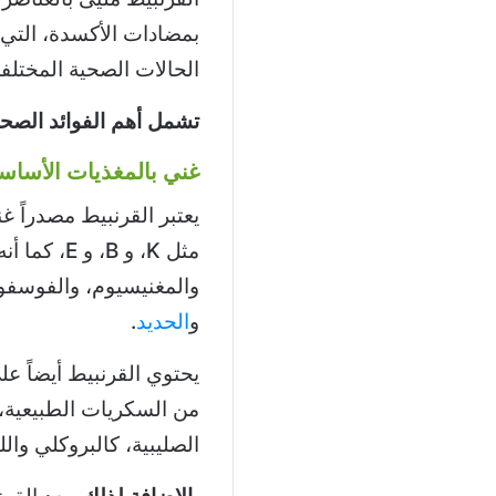
بمضادات الأكسدة، التي 
الحالات الصحية المختلفة
تشمل أهم الفوائد الصحي
غني بالمغذيات الأساس
يعتبر القرنبيط مصدراً غني
مثل K، و B، و E، كما أنه غني أيضاً بالمعادن الحيوية، مثل
والمغنيسيوم، والفوسفور
و
الحديد
.
يحتوي القرنبيط أيضاً ع
من السكريات الطبيعية، 
الصليبية، كالبروكلي وال