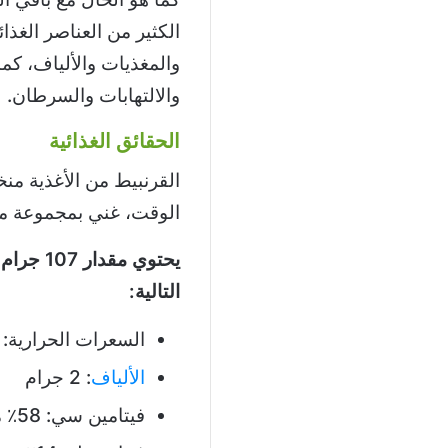
الكثير من العناصر الغذائ
والمغذيات والألياف، ك
والالتهابات والسرطان.
الحقائق الغذائية
القرنبيط من الأغذية منخ
الوقت، غني بمجموعة متن
يحتوي مق
التالية:
السعرات الحرارية: 27 سعرة حرارية
الألياف
: 2 جرام
فيتامين سي: 58٪ من الاحتياج اليومي للجسم