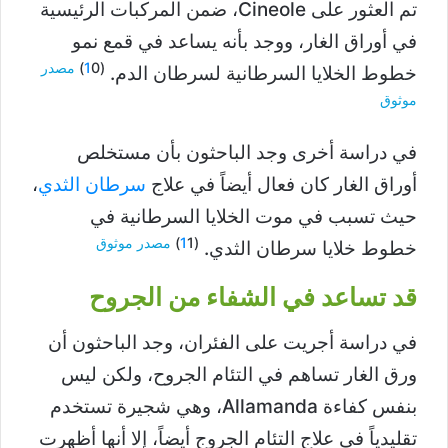
تم العثور على Cineole، ضمن المركبات الرئيسية
في أوراق الغار، ووجد بأنه يساعد في قمع نمو
(
0)
1
مصدر
خطوط الخلايا السرطانية لسرطان الدم.
موثوق
في دراسة أخرى وجد الباحثون بأن مستخلص
أوراق الغار كان فعال أيضاً في علاج
سرطان الثدي
،
حيث تسبب في موت الخلايا السرطانية في
(
1)
1
مصدر موثوق
خطوط خلايا سرطان الثدي.
قد تساعد في الشفاء من الجروح
في دراسة أجريت على الفئران، وجد الباحثون أن
ورق الغار تساهم في التئام الجروح، ولكن ليس
بنفس كفاءة Allamanda، وهي شجيرة تستخدم
تقليدياً في علاج التئام الجروج أيضاً، إلا أنها أظهرت