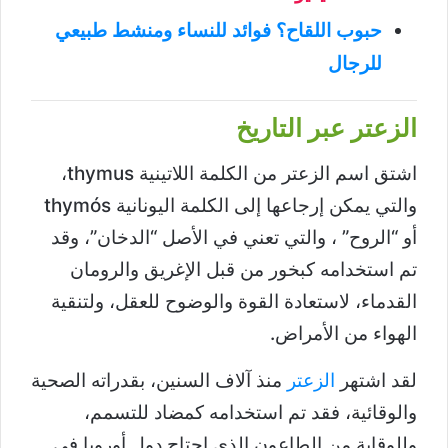
حبوب اللقاح؟ فوائد للنساء ومنشط طبيعي
للرجال
الزعتر عبر التاريخ
اشتق اسم الزعتر من الكلمة اللاتينية thymus،
والتي يمكن إرجاعها إلى الكلمة اليونانية thymós
أو “الروح” ، والتي تعني في الأصل “الدخان”، وقد
تم استخدامه كبخور من قبل الإغريق والرومان
القدماء، لاستعادة القوة والوضوح للعقل، ولتنقية
الهواء من الأمراض.
لقد اشتهر
الزعتر
منذ آلاف السنين، بقدراته الصحية
والوقائية، فقد تم استخدامه كمضاد للتسمم،
وللوقاية من الطاعون الذي اجتاح دول أوروبا في