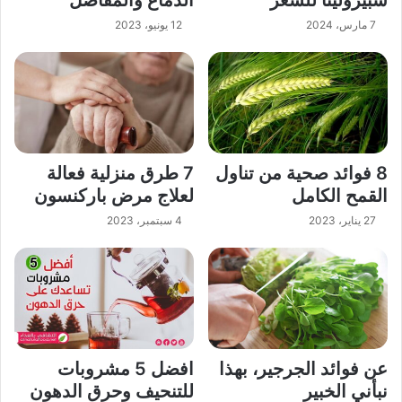
سبيرولينا للشعر
الدماغ والمفاصل
7 مارس، 2024
12 يونيو، 2023
8 فوائد صحية من تناول
7 طرق منزلية فعالة
القمح الكامل
لعلاج مرض باركنسون
27 يناير، 2023
4 سبتمبر، 2023
عن فوائد الجرجير، بهذا
افضل 5 مشروبات
نبأني الخبير
للتنحيف وحرق الدهون