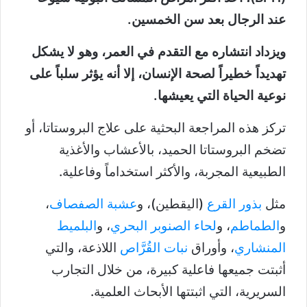
عند الرجال بعد سن الخمسين.
ويزداد انتشاره مع التقدم في العمر، وهو لا يشكل
تهديداً خطيراً لصحة الإنسان، إلا أنه يؤثر سلباً على
نوعية الحياة التي يعيشها.
تركز هذه المراجعة البحثية على علاج البروستاتا، أو
تضخم البروستاتا الحميد، بالأعشاب والأغذية
الطبيعية المجربة، والأكثر استخداماً وفاعلية.
مثل
بذور القرع
(اليقطين)، و
عشبة الصفصاف
،
و
الطماطم
، و
لحاء الصنوبر البحري
، و
البلميط
المنشاري
، وأوراق
نبات القُرَّاص
اللاذعة، والتي
أثبتت جميعها فاعلية كبيرة، من خلال التجارب
السريرية، التي اثبتتها الأبحاث العلمية.