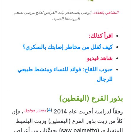
التشافي بالغذاء..
يُوصَى باستخدام نبات القراص لعلاج مرضى تضخم
البروستاتا الحميد.
اقرأ كذلك:
كيف تُقلل من مخاطر إصابتك بالسكري؟
شاهد فيديو
حبوب اللقاح: فوائد للنساء ومنشط طبيعي
للرجال
بذور القرع (اليقطين)
(
4
)
مصدر موثوق.
وفقاً لدراسة أجريت عام 2014
، فإن
كلاً من زيت بذور القرع (اليقطين) وزيت البلميط
المنشاري (saw palmetto) يحسِّنان من أعراض