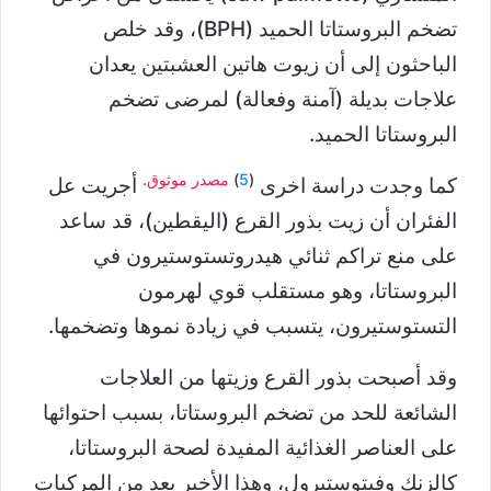
تضخم البروستاتا الحميد (BPH)، وقد خلص
الباحثون إلى أن زيوت هاتين العشبتين يعدان
علاجات بديلة (آمنة وفعالة) لمرضى تضخم
البروستاتا الحميد.
(
5
)
مصدر موثوق.
كما وجدت دراسة اخرى
أجريت عل
الفئران أن زيت بذور القرع (اليقطين)، قد ساعد
على منع تراكم ثنائي هيدروتستوستيرون في
البروستاتا، وهو مستقلب قوي لهرمون
التستوستيرون، يتسبب في زيادة نموها وتضخمها.
وقد أصبحت بذور القرع وزيتها من العلاجات
الشائعة للحد من تضخم البروستاتا، بسبب احتوائها
على العناصر الغذائية المفيدة لصحة البروستاتا،
كالزنك وفيتوستيرول، وهذا الأخير يعد من المركبات