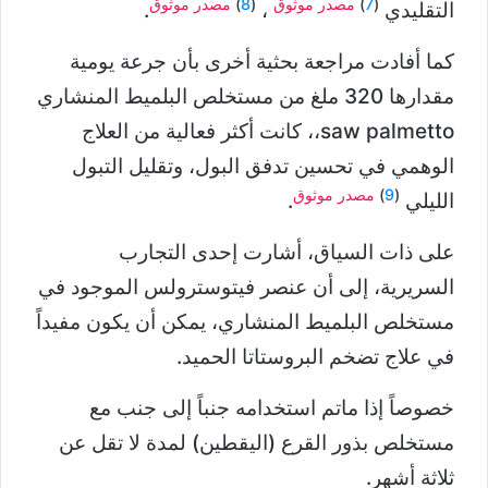
(
7
)
مصدر موثوق
(
8
)
مصدر موثوق
التقليدي
،
.
كما أفادت مراجعة بحثية أخرى بأن جرعة يومية
مقدارها 320 ملغ من مستخلص البلميط المنشاري
saw palmetto،، كانت أكثر فعالية من العلاج
الوهمي في تحسين تدفق البول، وتقليل التبول
(
9
)
مصدر موثوق
الليلي
.
على ذات السياق، أشارت إحدى التجارب
السريرية، إلى أن عنصر فيتوسترولس الموجود في
مستخلص البلميط المنشاري، يمكن أن يكون مفيداً
في علاج تضخم البروستاتا الحميد.
خصوصاً إذا ماتم استخدامه جنباً إلى جنب مع
مستخلص بذور القرع (اليقطين) لمدة لا تقل عن
ثلاثة أشهر.