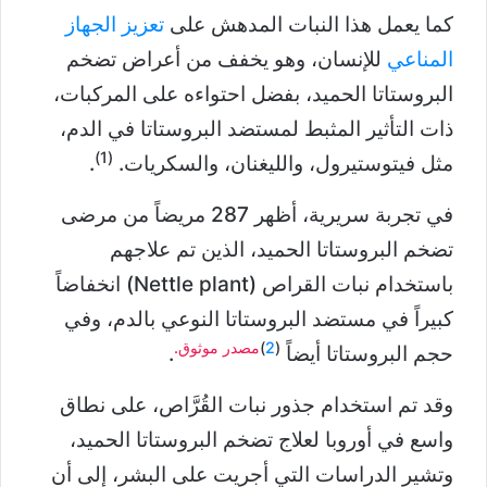
كما يعمل هذا النبات المدهش على
تعزيز الجهاز
المناعي
للإنسان، وهو يخفف من أعراض تضخم
البروستاتا الحميد، بفضل احتواءه على المركبات،
ذات التأثير المثبط لمستضد البروستاتا في الدم،
(1)
مثل فيتوستيرول، والليغنان، والسكريات.
.
في تجربة سريرية، أظهر 287 مريضاً من مرضى
تضخم البروستاتا الحميد، الذين تم علاجهم
باستخدام نبات القراص (Nettle plant) انخفاضاً
كبيراً في مستضد البروستاتا النوعي بالدم، وفي
(
2
)
مصدر موثوق.
حجم البروستاتا أيضاً
.
وقد تم استخدام جذور نبات القُرَّاص، على نطاق
واسع في أوروبا لعلاج تضخم البروستاتا الحميد،
وتشير الدراسات التي أجريت على البشر، إلى أن