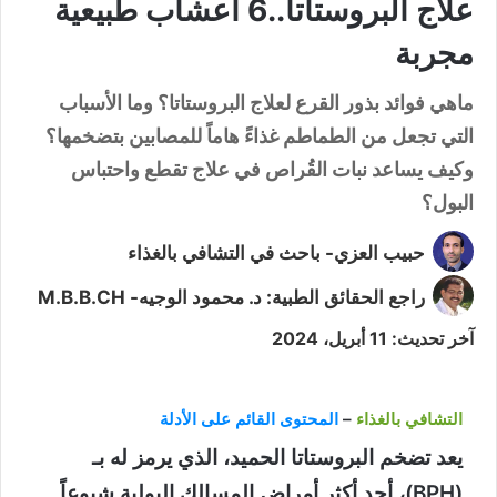
علاج البروستاتا..6 أعشاب طبيعية
مجربة
ماهي فوائد بذور القرع لعلاج البروستاتا؟ وما الأسباب
التي تجعل من الطماطم غذاءً هاماً للمصابين بتضخمها؟
وكيف يساعد نبات القُراص في علاج تقطع واحتباس
البول؟
حبيب العزي- باحث في التشافي بالغذاء
راجع الحقائق الطبية: د. محمود الوجيه- M.B.B.CH
آخر تحديث: 11 أبريل، 2024
التشافي بالغذاء
–
المحتوى القائم على الأدلة
يعد تضخم البروستاتا الحميد، الذي يرمز له بـ
(BPH)، أحد أكثر أمراض المسالك البولية شيوعاً