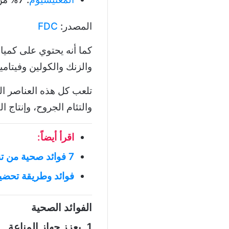
المصدر:
FDC
كما أنه يحتوي على كمي
والزنك والكولين وفيتامي
تلعب كل هذه العناصر الغ
والتئام الجروح، وإنتاج ا
اقرأ أيضاً:
7 فوائد صحية من تناول عصير الليمون يومياً
فوائد وطريقة تحضير
الفوائد الصحية
1. يعزز جهاز المناعة