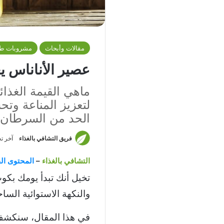
مقالات وأبحاث
مشروبات طب
عصير الأناناس ي
ماهي القيمة الغذائ
لتعزيز المناعة وت
الحد من السرطان
فريق التشافي بالغذاء
آخر تحديث: 5
التشافي بالغذاء
–
المحتوى الق
تخيل أنك تبدأ يومك بكو
والنكهة الاستوائية الس
في هذا المقال، سنكشف 