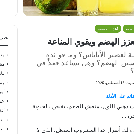
يعية
أغذية طبيعية
تصني
عزز الهضم ويقوي المناعة
ية لعصير الأناناس؟ وما فوائده
مقا
حسين الهضم؟ وهل يساعد فعلاً في
مشر
؟
نبا
وصف
1 أغسطس، 2025
أمر
ائم على الأدلة
أغذ
ب ذهبي اللون، منعش الطعم، يفيض بالحيوية
أغذ
احرة…
الع
العن
لك أسرار هذا المشروب المذهل، الذي لا