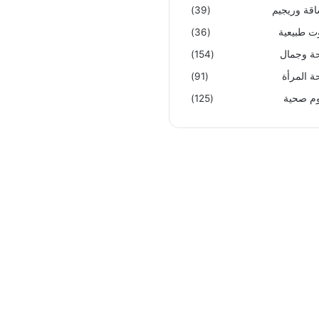
قة وريجيم
(39)
ت طبيعية
(36)
 وجمال
(154)
 المرأة
(91)
م صحية
(125)