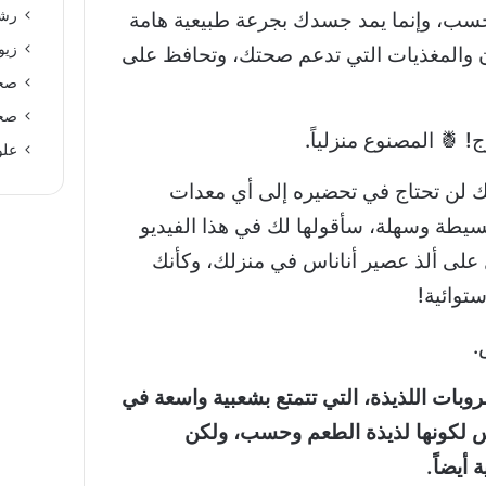
رشا
وحسب، وإنما يمد جسدك بجرعة طبيعية هامة
زيو
دن والمغذيات التي تدعم صحتك، وتحافظ على
صحة
صحة
! 🍍 المصنوع منزلياً.
علو
نك لن تحتاج في تحضيره إلى أي معدات
سيطة وسهلة، سأقولها لك في هذا الفيديو
على ألذ عصير أناناس في منزلك، وكأنك
توائية!
.
وبات اللذيذة، التي تتمتع بشعبية واسعة في
يس لكونها لذيذة الطعم وحسب، ولكن
 أيضاً.