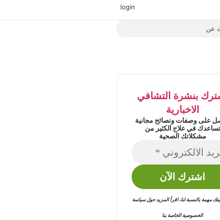
‫X
فيسبوك
‫YouTube
انستقرام
login
بحث
عن
ترك بنشرة التشافي
الاخبارية
ل على وصفات ونصائح مجانية
ساعدك في علاج الكثير من
مشكلاتك الصحية
 مهمة بالنسبة لنا
،
اقرأ المزيد حول
سياسة
الخصوصية
الخاصة بنا