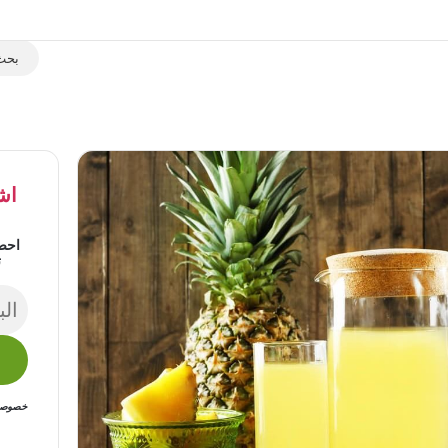
اش
احص
ت
خصوصيتك