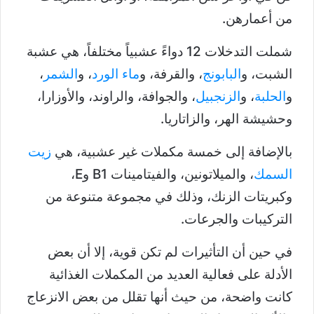
من أعمارهن.
شملت التدخلات 12 دواءً عشبياً مختلفاً، هي عشبة
الشبت، و
البابونج
، والقرفة، و
ماء الورد
، و
الشمر
،
و
الحلبة
، و
الزنجبيل
، والجوافة، والراوند، والأوزارا،
وحشيشة الهر، والزاتاريا.
بالإضافة إلى خمسة مكملات غير عشبية، هي
زيت
السمك
، والميلاتونين، والفيتامينات B1 وE،
وكبريتات الزنك، وذلك في مجموعة متنوعة من
التركيبات والجرعات.
في حين أن التأثيرات لم تكن قوية، إلا أن بعض
الأدلة على فعالية العديد من المكملات الغذائية
كانت واضحة، من حيث أنها تقلل من بعض الانزعاج