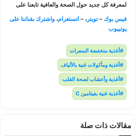
لمعرفة كل جديد حول الصحة والعافية تابعنا على
فيس بوك
–
تويتر
، –
اتستغرام
،
واشترك بقناتنا على
يوتييوب
أغذية منخفضة السعرات
أغذية ومأكولات غنية بالألياف
أغذية وأعشاب لصحة القلب
أغذية غنية بفيتامين C
مقالات ذات صلة