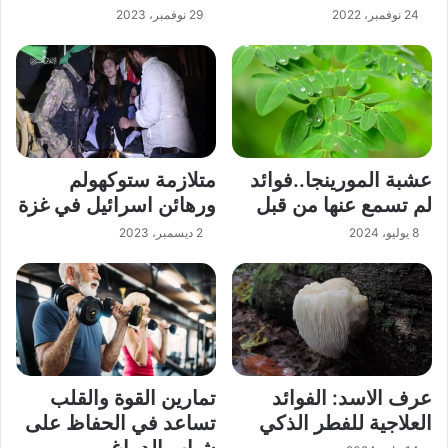
24 نوفمبر، 2022
29 نوفمبر، 2023
عشبة المورينجا..فوائد
متلازمة ستوكهولم
لم تسمع عنها من قبل
ورهائن اسرائيل في غزة
8 يوليو، 2024
2 ديسمبر، 2023
عرف الاسد: الفوائد
تمارين القوة والقلب
العلاجية للفطر الذكي
تساعد في الحفاظ على
شباب الدماغ