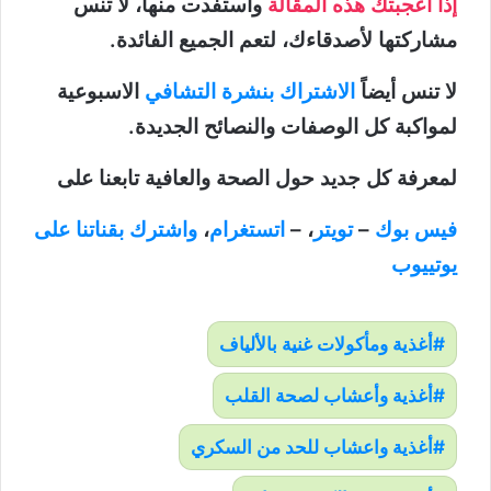
إذا أعجبتك هذه المقالة
واستفدت منها، لا تنس
مشاركتها لأصدقاءك، لتعم الجميع الفائدة.
لا تنس أيضاً
الاشتراك بنشرة التشافي
الاسبوعية
لمواكبة كل الوصفات والنصائح الجديدة.
لمعرفة كل جديد حول الصحة والعافية تابعنا على
فيس بوك
–
تويتر
، –
اتستغرام
،
واشترك بقناتنا على
يوتييوب
أغذية ومأكولات غنية بالألياف
أغذية وأعشاب لصحة القلب
أغذية واعشاب للحد من السكري