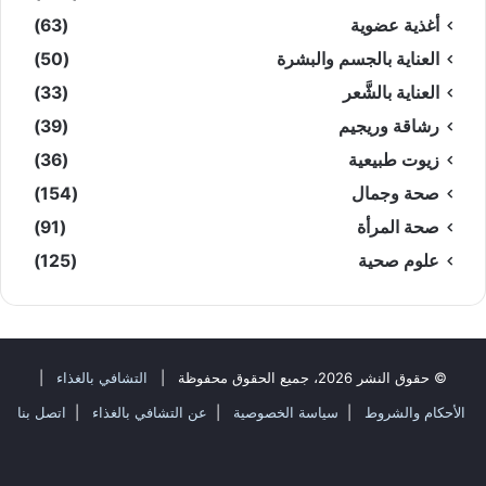
أغذية عضوية
(63)
العناية بالجسم والبشرة
(50)
العناية بالشَّعر
(33)
رشاقة وريجيم
(39)
زيوت طبيعية
(36)
صحة وجمال
(154)
صحة المرأة
(91)
علوم صحية
(125)
© حقوق النشر 2026، جميع الحقوق محفوظة |
التشافي بالغذاء
|
الأحكام والشروط
|
سياسة الخصوصية
|
عن التشافي بالغذاء
|
اتصل بنا
فيسبوك
‫X
‫YouTube
انستقرام