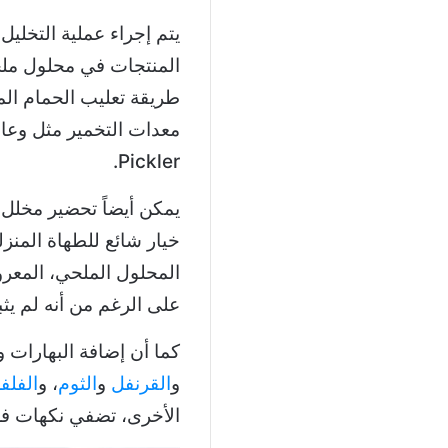
يتم إجراء عملية التخلي
المنتجات في محلول ملحي
طريقة تعليب الحمام الم
Pickler.
يمكن أيضاً تحضير مخلل 
خيار شائع للطهاة المنزل
المحلول الملحي، المعر
على الرغم من أنه لم يثب
كما أن إضافة البهارات
و
القرنفل
و
الثوم
، و
الفلف
الأخرى، تضفي نكهات فري