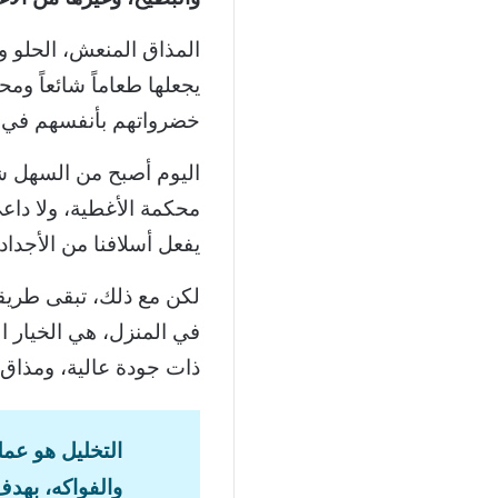
المذاق المنعش، الحلو وا
يجعلها طعاماً شائعاً ومح
خضرواتهم بأنفسهم في ا
اليوم أصبح من السهل ش
محكمة الأغطية، ولا داع
يفعل أسلافنا من الأجدا
لكن مع ذلك، تبقى طريقة
في المنزل، هي الخيار ا
ذات جودة عالية، ومذاق 
التخليل هو عمل
والفواكه، بهدف