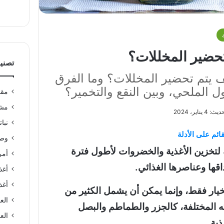
تصني
ف يتم تحضير المخللات؟ وما الفرق
ول الملحي، وبين النقع والتخمير؟
مقا
مشر
4 يناير، 2024
نبا
ائم على الأدلة
وصف
ة لتخزين الأغذية والخضروات لأطول فترة
أمر
قها وعناصرها الغذائي.
أغذ
أغذ
خيار فقط، وإنما يمكن أن يشمل الكثير من
الع
ه المختلفة، كالجزر والطماطم والبصل
العن
ذية.