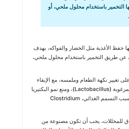
 التخمير باستخدام محلول ملحي، أو
ها حفظ الأغذية مثل الخضار والفواكه، بهدف
، عن طريق التخمير باستخدام محلول ملحي،
 تغيير نكهة الطعام وملمسه، مع الإبقاء
على البكتيريا الحميدة المرغوبة (Lactobacillus)، ومنع نمو البكتيريا
الضارة، مثل تلك التي تسبب التسمم الغذائي، Clostridium
ق للمخللات، يجب أن تكون مصنوعة من