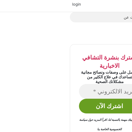
‫X
فيسبوك
‫YouTube
انستقرام
login
بحث
عن
ترك بنشرة التشافي
الاخبارية
ل على وصفات ونصائح مجانية
ساعدك في علاج الكثير من
مشكلاتك الصحية
 مهمة بالنسبة لنا
،
اقرأ المزيد حول
سياسة
الخصوصية
الخاصة بنا