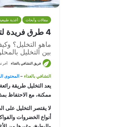
مقالات وأبحاث
أغذية طبيعية
4 طرق فريدة لتحضير المخللات؟
ماهو التخليل؟ وكي
بين التخليل بالمحل
فريق التشافي بالغذاء
آخر تحديث: 
التشافي بالغذاء
–
المحتوى الق
يعد التخليل طريقة رائع
ممكنة، مع الاحتفاظ بمذا
لا يقتصر التخليل على ال
أنواع الخضروات والفواك
والبطيخ، وغيرها من الأغ