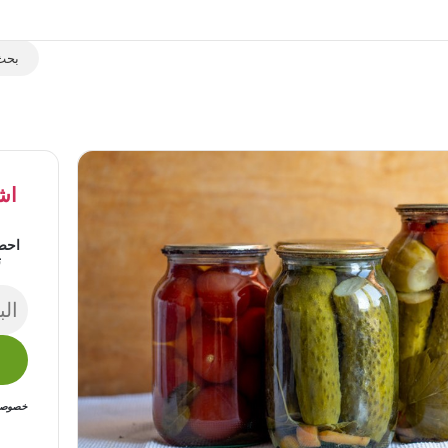
اش
احص
ت
خصوصيتك