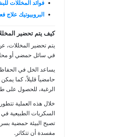
فوائد المخللات للب
البروبيوتيك علاج ف
كيف يتم تحضير المخلل
يتم تحضير المخللات، ع
في سائل حمضي أو محلو
يساعد الخل في الحفاظ 
حامضياً قليلاً، كما يم
الرغبة، للحصول على طع
خلال هذه العملية تتطور ا
السكريات الطبيعية في ا
تصبح البيئة حمضية بسرع
مفسدة أن تتكاثر.