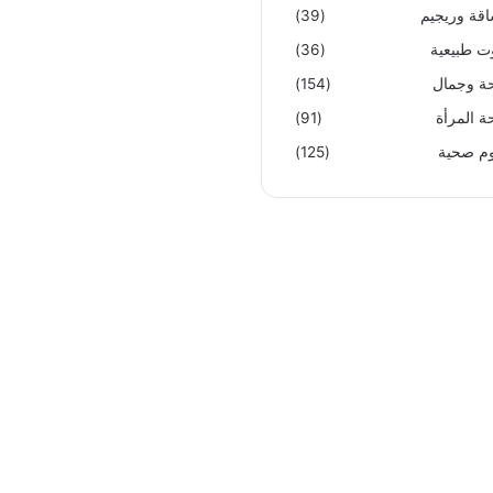
قة وريجيم
(39)
ت طبيعية
(36)
 وجمال
(154)
 المرأة
(91)
م صحية
(125)