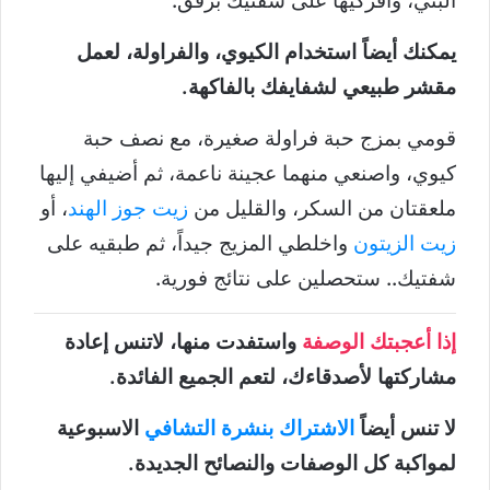
البني، وافركيها على شفتيك برفق.
يمكنك أيضاً استخدام الكيوي، والفراولة، لعمل
مقشر طبيعي لشفايفك بالفاكهة.
قومي بمزج حبة فراولة صغيرة، مع نصف حبة
كيوي، واصنعي منهما عجينة ناعمة، ثم أضيفي إليها
ملعقتان من السكر، والقليل من
زيت جوز الهند
، أو
زيت الزيتون
واخلطي المزيج جيداً، ثم طبقيه على
شفتيك.. ستحصلين على نتائج فورية.
إذا أعجبتك الوصفة
واستفدت منها، لاتنس إعادة
مشاركتها لأصدقاءك، لتعم الجميع الفائدة.
لا تنس أيضاً
الاشتراك بنشرة التشافي
الاسبوعية
لمواكبة كل الوصفات والنصائح الجديدة.