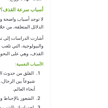
أسباب سرعة القذف؟
لا توجد أسباب واضحة و
الدلائل المتعلقة، من خل
أشارت الدراسات إلى تدا
والبيولوجية، التي تلعب د
القذف، وهي على النحو ا
الأسباب النفسية:­
القلق من حدوث القذ
شيوعاً بين الرجال،
أنحاء العالم.
الشعور بالإحباط وال
إحساسك بالذنب وتأ