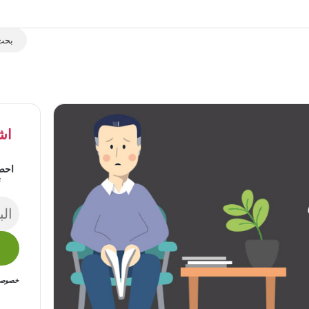
اش
احص
ت
خصوصيتك