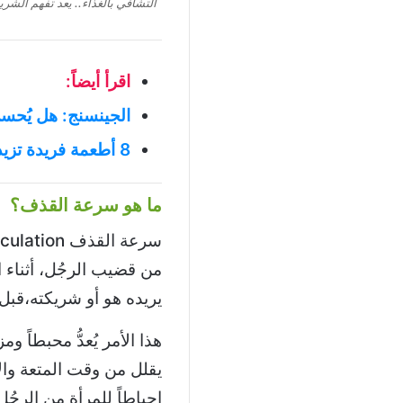
التشافي بالغذاء.. يعد تفهم الشري
اقرأ أيضاً:
الجينسنج: هل يُحسن
8 أطعمة فريدة تزيد الخصوبة والحيوانات المنوية
ما هو سرعة القذف؟
من قضيب الرجُل، أثناء 
يريده هو أو شريكته،قبل
هذا الأمر يُعدُّ محبطاً 
يقلل من وقت المتعة والإ
إحباطاً للمرأة من الرجُل