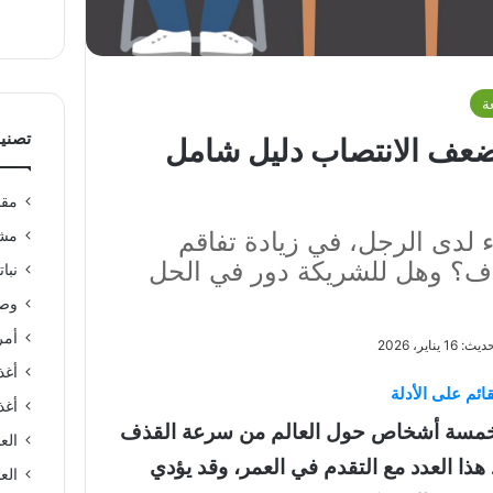
ة
تصني
عف الانتصاب دليل شامل
مقا
ء لدى الرجل، في زيادة تفاقم
مشر
ف؟ وهل للشريكة دور في الحل
نبا
وصف
أمر
1 يناير، 2026
أغذ
ائم على الأدلة
أغذ
 خمسة أشخاص حول العالم من سرعة القذف
الع
هذا العدد مع التقدم في العمر، وقد يؤدي
العن