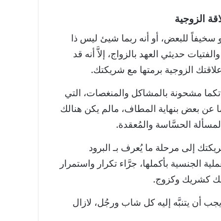
قة الزوجية
و سخيفاً للبعض، أو أنه ربما شيئ ليس ذا
لفتيات حديثي العهد بالزواج، إلاَّ أنه قد
 علاقتك الزوجية برمتها مع شريكتك.
حياتكما مشحونة بالمشاكل والمنغصات، التي
ما عن بعض بنهاية المطاف، مالم يكن هنالك
مسألة الحسَّاسة والمُعقدة.
كتك إلى مرحلة ما يُعرف بـ البرود
ية الجنسية بأكملها، جرَّاء تكرار واستمرار
تك كشريك وكزوج.
يجب أن يتنبَّه إليه كل شاب ورجُل، لازال