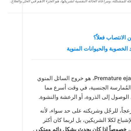
كة للمشكلة، ومراعاة الحالة النفسية لشريكها، هو الجزء الأهم في الحل والعلاج.
 الانتصاب فعلاً؟
سرعة القذف Premature ejaculation، هو خروج السائل المنوي
المُمارسة الجنسية، في وقت أسرع مما
 الوصول إلى الذروة، أو الرعشة والنشوة.
ومزعجاً، للرجُل وشريكته على حد سواء، لأنه
شباع لكلا الشريكين، بل لربما كان أكثر
،
خصوصاً إذا كان يحدث بشكل دائم ومتكرر.