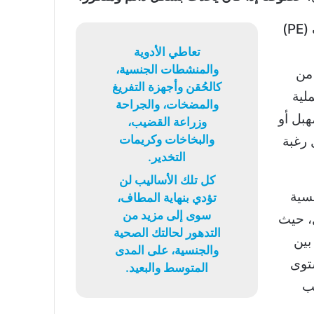
كما يُعرف سرعة القذف (PE)
تعاطي الأدوية
والمنشطات الجنسية،
 من
كالحُقن وأجهزة التفريغ
لية
والمضخات، والجراحة
هبل أو
وزراعة القضيب،
والبخاخات وكريمات
 رغبة
التخدير.
كل تلك الأساليب لن
نسية
تؤدي بنهاية المطاف،
سوى إلى مزيد من
ل، حيث
التدهور لحالتك الصحية
بين
والجنسية، على المدى
مستوى
المتوسط والبعيد.
بب