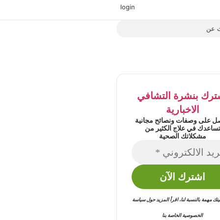
‫X
فيسبوك
‫YouTube
انستقرام
login
بحث
عن
ترك بنشرة التشافي
الاخبارية
ل على وصفات ونصائح مجانية
ساعدك في علاج الكثير من
مشكلاتك الصحية
 مهمة بالنسبة لنا
،
اقرأ المزيد حول
سياسة
الخصوصية
الخاصة بنا