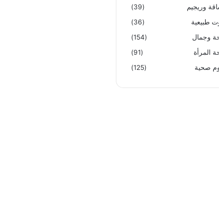
قة وريجيم
(39)
ت طبيعية
(36)
 وجمال
(154)
 المرأة
(91)
م صحية
(125)