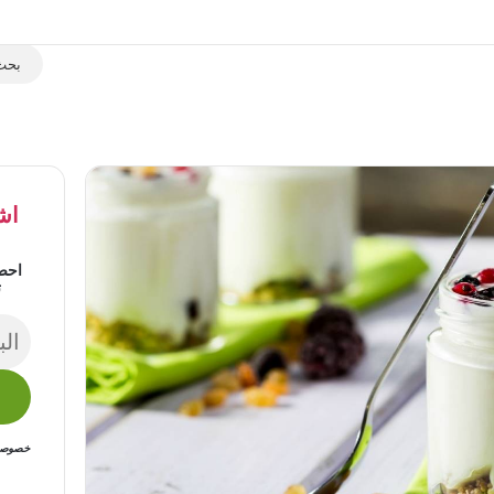
اش
احص
ت
خصوصيتك