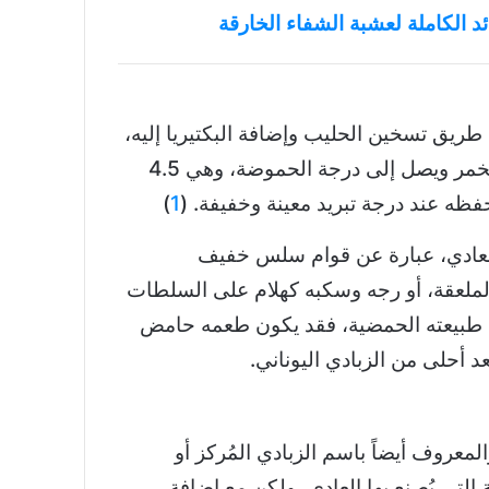
د الكاملة لعشبة الشفاء الخارقة
طريق تسخين الحليب وإضافة البكتيريا إليه،
ثم يُترك بعد ذلك حتى يتخمر ويصل إلى درجة الحموضة، وهي 4.5
 حفظه عند درجة تبريد معينة وخفيفة. (
1
)
 العادي، عبارة عن قوام سلس خفيف
الملعقة، أو رجه وسكبه كهلام على السلطات
ب طبيعته الحمضية، فقد يكون طعمه حامض
عد أحلى من الزبادي اليوناني.
والمعروف أيضاً باسم الزبادي المُركز أو
لتي يُصنع بها العادي، ولكن مع إضافة