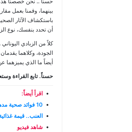
حسناً .. نحن خصصنا هذ
بينهما، وقمنا بعمل مقارن
باستكشاف الآثار الصحية
أن تحدد بنفسك، نوع الز
كلاً من الزبادي اليوناني 
الجودة، وكلاهما يقدمان 
أيضاً ما الذي يميزهما 
حسناً. تابع القراءة وس
اقرأ أيضاً:
10 فوائد صحية مدهشة من تناول الزبادي يومياً
العنب.. قيمة غذائية
شاهد فيديو