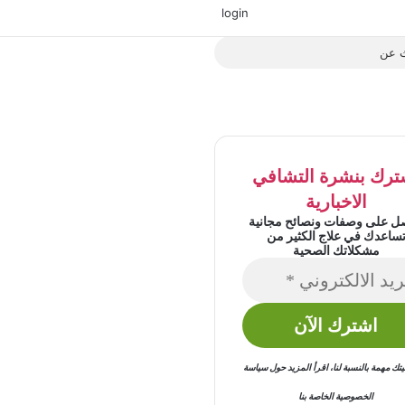
‫X
فيسبوك
‫YouTube
انستقرام
login
بحث
عن
ترك بنشرة التشافي
الاخبارية
ل على وصفات ونصائح مجانية
ساعدك في علاج الكثير من
مشكلاتك الصحية
 مهمة بالنسبة لنا
،
اقرأ المزيد حول
سياسة
الخصوصية
الخاصة بنا