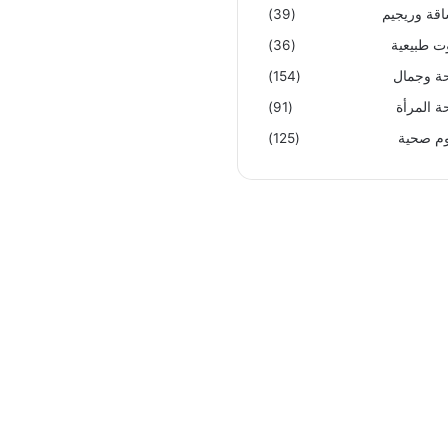
قة وريجيم
(39)
ت طبيعية
(36)
 وجمال
(154)
 المرأة
(91)
م صحية
(125)