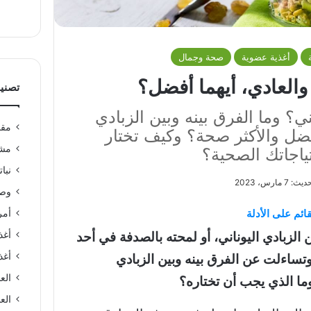
أغذية عضوية
صحة وجمال
 والعادي، أيهما أفضل؟
تصني
ني؟ وما الفرق بينه وبين الزبادي
مقا
أفضل والأكثر صحة؟ وكيف تختار
مشر
ياجاتك الصحية؟
نبا
7 مارس، 2023
وصف
ائم على الأدلة
أمر
أغذ
لزبادي اليوناني، أو لمحته بالصدفة في أحد
أغذ
ساءلت عن الفرق بينه وبين الزبادي
الع
وما الذي يجب أن تختاره؟
العن