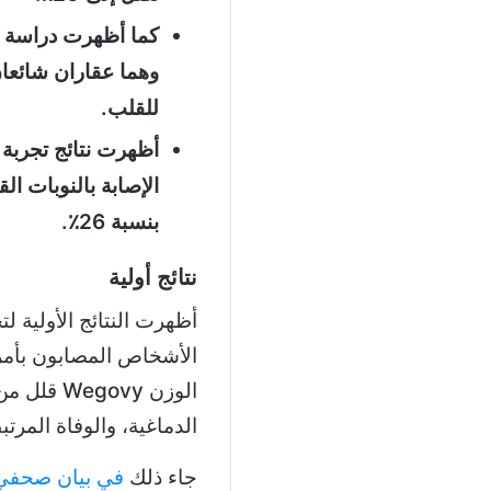
وهما عقاران شائعان
للقلب.
الإصابة بالنوبات الق
بنسبة 26٪.
نتائج أولية
أظهرت النتائج الأولية 
الأشخاص المصابون بأمرا
الوزن govy
الدماغية، والوفاة المرتبط
جاء ذلك
في بيان صحفي