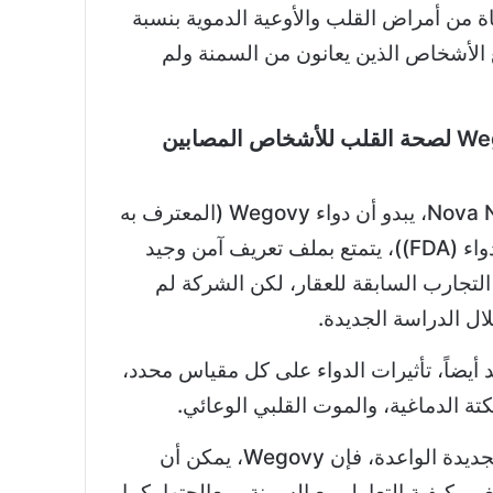
 من أمراض القلب والأوعية الدموية بنسبة
مع الأشخاص الذين يعانون من السمنة ولم
هل يمكن وصف Wegovy لصحة القلب للأشخاص المصابين
وفقًا لإصدارات Nova Nordisk، يبدو أن دواء Wegovy (المعترف به
من قبل إدارة الغذاء والدواء (FDA))، يتمتع بملف تعريف آمن وجيد
التجارب السابقة للعقار، لكن الشركة لم
ال الدراسة الجديدة.
 أيضاً، تأثيرات الدواء على كل مقياس محدد،
كتة الدماغية، والموت القلبي الوعائي.
مع ذلك، ونظراً للنتائج الجديدة الواعدة، فإن Wegovy، يمكن أن
يير كيفية التعامل مع السمنة ومعالجتها، كما