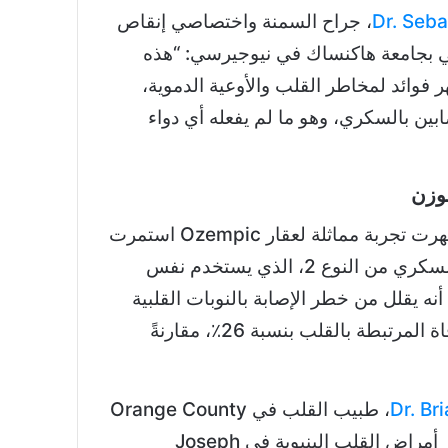
Dr. Seba
، جراح السمنة واختصاصي إنقاص
ي بجامعة هاكنساك في نيوجيرسي: “هذه
ر فوائد لمخاطر القلب والأوعية الدموية،
ين بالسكري، وهو ما لم يفعله أي دواء
لوزن
، أظهرت تجربة مماثلة لعقار Ozempic استمرت
عامين، وهو دواء لعلاج السكري من النوع 2، الذي يستخدم نفس
مكون semaglutide، أنه يقلل من خطر الإصابة بالنوبات القلبية
والسكتة الدماغية، والوفاة المرتبطة بالقلب بنسبة 26٪، مقارنةً
Dr. Br
، طبيب القلب في Orange County
Heart Institute، ومدير أمراض القلب البنيوية في Joseph