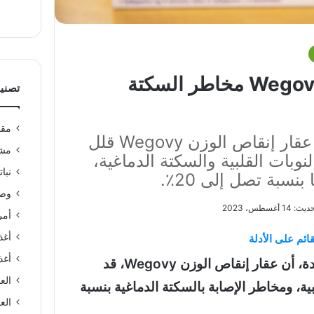
هل يقلل عقار Wegovy مخاطر السكتة
تصني
مقا
في دراسة جديدة: عقار إنقاص الوزن Wegovy قلل
مشر
نوبات القلبية والسكتة الدماغية،
نبا
بنسبة تصل إلى 20٪.
وصف
1 أغسطس، 2023
أمر
أغذ
ائم على الأدلة
أغذ
أظهرت دراسة جديدة، أن عقار إنقاص الوزن Wegovy، قد
الع
ية، ومخاطر الإصابة بالسكتة الدماغية بنسبة
العن