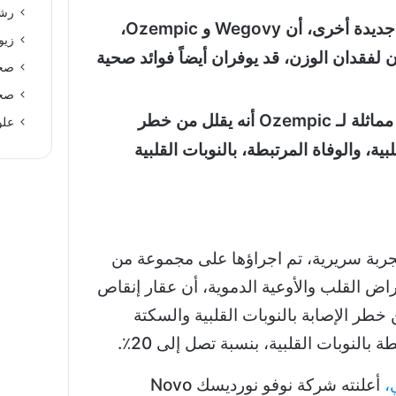
رشا
كما أظهرت دراسة جديدة أخرى، أن Wegovy و Ozempic،
زيو
 لفقدان الوزن، قد يوفران أيضاً فوائد صحية
صحة
صحة
أظهرت نتائج تجربة مماثلة لـ Ozempic أنه يقلل من خطر
علو
لبية، والوفاة المرتبطة، بالنوبات القلبية
لتجربة سريرية، تم اجراؤها على مجموعة من
ض القلب والأوعية الدموية، أن عقار إنقاص
We قلل من خطر الإصابة بالنوبات القلبية والسكتة
ة بالنوبات القلبية، بنسبة تصل إلى 20٪.
،
أعلنته شركة نوفو نورديسك Novo