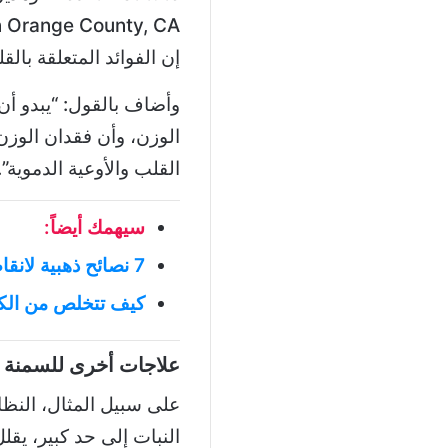
إن الفوائد المتعلقة بالقلب لعقار egovy
وأضاف بالقول: “يبدو أن 
الوزن، وأن فقدان الوز
القلب والأوعية الدموية”.
سيهمك أيضاً:
7 نصائح ذهبية لانقاص وزنك بطريقة صحية وصحيحة
كيف تتخلص من الك
علاجات أخرى للسمنة ت
على سبيل المثال، النظا
النبات إلى حد كبير، يقل