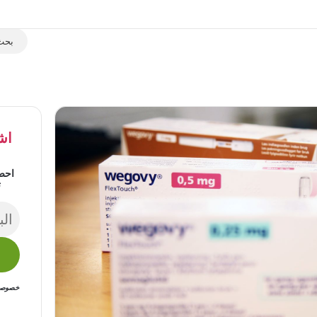
اش
احص
ت
خصوصيتك