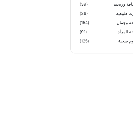
قة وريجيم
(39)
ت طبيعية
(36)
 وجمال
(154)
 المرأة
(91)
م صحية
(125)