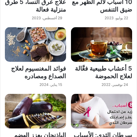
10 أسباب لألم الظهر مع
علاج عرق النسا، 5 طرق
ضيق التنفس
منزلية فعالة
22 يوليو، 2023
29 أغسطس، 2023
5 أعشاب طبيعية فعَّالة
فوائد المغنسيوم لعلاج
لعلاج الحموضة
الصداع ومصادره
24 نوفمبر، 2022
15 يناير، 2024
سرطان الثدي: الأسباب
الباذنجان يعزز الهضم