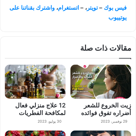
فيس بوك
–
تويتر
، –
اتستغرام
،
واشترك بقناتنا على
يوتييوب
مقالات ذات صلة
زيت الخروع للشعر
12 علاج منزلي فعال
أضراره تفوق فوائده
لمكافحة الفطريات
29 نوفمبر، 2023
30 يوليو، 2023