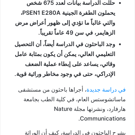
حللت الدراسة بيانات لعدد 675 شخص
يحملون الطفرة الجينية PSEN1 E280A،
والتي غالباً ما تؤدي إلى ظهور أعراض مرض
الزهايمر، في سن 49 عاماً تقريباً.
وجد الباحثون في الدراسة أيضاً، أن التحصيل
التعليمي العالي، يمكن أن يكون بمثابة عامل
وقائي، يساعد على إبطاء عملية الضعف
الإدراكي، حتى في وجود مخاطر وراثية قوية.
في دراسة جديدة
، أجراها باحثون من مستشفى
ماساتشوستس العام، في كلية الطب بجامعة
هارفارد، ونشرتها مجلة Nature
Communications.
يشرح الباحثون في الدراسة، كيف أن الوراثة