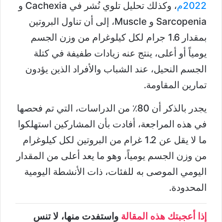
2022م
، وكذلك تحليل تلوي نُشر في Cachexia و
Sarcopenia و Muscle، إلى أن تناول البروتين
بمقدار 1.6 جرام لكل كيلوغرام من وزن الجسم
يومياً أو أعلى، ينتج عنه زيادات طفيفة في كتلة
الجسم النحيل، عند الشباب والأفراد الذين يؤدون
تمارين المقاومة.
يجدر بالذكر أن 80٪ من الدراسات، التي تم فحصها
في هذه المراجعة، أفادت بأن المشاركين استهلكوا
ما لا يقل عن 1.2 غرام من البروتين لكل كيلوغرام
من وزن الجسم يومياً، وهو ما يعد أعلى من المقدار
اليومي الموصى به للفئات، ذات الأنشطة اليومية
المحدودة.
إذا أعجبتك هذه المقالة
واستفدت منها، لا تنس