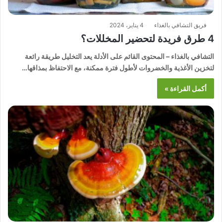
فريق التشافي بالغذاء
4 يناير، 2024
4 طرق فريدة لتحضير المخللات؟
التشافي بالغذاء – المحتوى القائم على الأدلة يعد التخليل طريقة رائعة
لتخزين الأغذية والخضروات لأطول فترة ممكنة، مع الاحتفاظ بمذاقها…
أكمل القراءة »