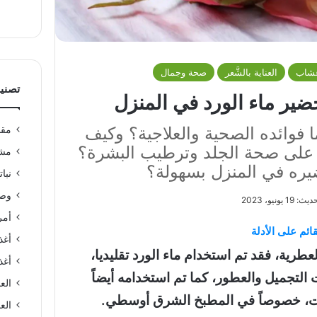
عشاب
العناية بالشَّعر
صحة وجمال
تصني
ضير ماء الورد في المنزل
ا فوائده الصحية والعلاجية؟ وكيف
مقا
على صحة الجلد وترطيب البشرة؟
مشر
ره في المنزل بسهولة؟
نبا
وصف
1 يونيو، 2023
أمر
ائم على الأدلة
أغذ
لعطرية، فقد تم استخدام ماء الورد تقليديا،
أغذ
لتجميل والعطور، كما تم استخدامه أيضاً
الع
ت، خصوصاً في المطبخ الشرق أوسطي.
العن