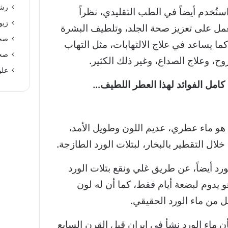
رشا
ُخدم أيضاً في الطب التقليدي، نظراً
زيو
عمل على تعزيز صحة الجلد، وتلطيف البشرة
صحة
ما يساعد في علاج الالتهابات، مثل التهاب
صحة
ح، وعلاج الصداع، وغير ذلك الكثير.
علو
 كامل الفوائد لهذا العطر اللطيف…
ء الورد Rose water، هو ماء عطري، عديم اللون وطويل الأمد،
خلال التقطير بالبخار، لبتلات الورد الطازجة.
رد أيضاً، عن طريق غلي ونقع بتلات الورد
و يدوم لبضعة أيام فقط، كما أن له لون
 من ماء الورد الحقيقي.
 ماء الورد نشأ في إيران قبل القرن السابع