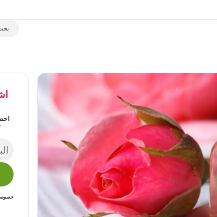
اش
احص
ت
خصوصيتك