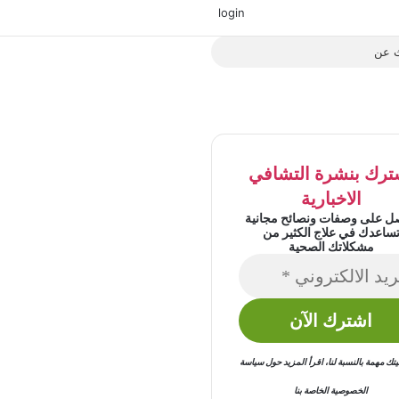
‫X
فيسبوك
‫YouTube
انستقرام
login
بحث
عن
ترك بنشرة التشافي
الاخبارية
ل على وصفات ونصائح مجانية
ساعدك في علاج الكثير من
مشكلاتك الصحية
 مهمة بالنسبة لنا
،
اقرأ المزيد حول
سياسة
الخصوصية
الخاصة بنا