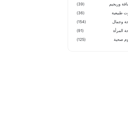
قة وريجيم
(39)
ت طبيعية
(36)
 وجمال
(154)
 المرأة
(91)
م صحية
(125)